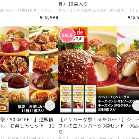
り
き）10食入り
名称：うなぎの蒲焼(たれ付き) 原材料名：【うなぎ蒲焼 うなぎ (中国産)、 しょうゆ、砂糖混合異性化 液糖、発酵調味料、水飴、砂糖、うなぎエキス/酒精、増粘剤(加工デン プン、増粘多糖類)、調味料(アミノ酸等)、着色料(アナトー、 カラメ ル)、(一部に小麦・大豆を含む) 【別添たれ】 水飴、しょうゆ、砂糖、 みりん風調味料 しょうゆ加工品、醸造酢、 蒲焼風味エキス、 魚醤、 オイ スターソース、りんごペースト/調味料(アミノ酸等)、増粘剤(加工デ ンプン、キサンタン)、着色料(カラメル)、甘味料(ステビア、 甘草)、 (一部に小麦・大豆・りんごを含む) 内容量：1800g〔うなぎ蒲焼100g×15、 別添たれ20g×15) 賞味期限：賞味期限は少なくとも約2ヶ月以上となっております。 保存方法 ：-18°C以下で保存してください。 凍結前加熱の有無：加熱してありません。 加熱調理の必要性：加熱してお召し上がりください。 ■原産国名：中国(うなぎ蒲焼) 販売者：株式会社ジョイフル 大分県大分市三川新町1-1-45 (うなぎ蒲焼) 輸入者：Umios株式会社 東京都港区高輪二丁目21番2号 (添付たれ)製造所：株式会社ジョイフル 熊本工場 熊本県菊池市 0445-4 # ギフトに # 10,000円以上 # ご家族みんなで
名称：うなぎの蒲焼(たれ付き) 原材料名：【うなぎ蒲焼 うなぎ 
¥18,998
¥13,
祭！50％OFF！】通販限
【ハンバーグ祭！50％OFF！】ジョ
ル お楽しみセット 11
フルの生ハンバーグ3種セット 9個
り
賞味期限 ハンバーグ：製造日から310日 サイコロステーキ、チキンドリア、鶏もも肉、牛焼肉丼の具：製造日から365日 なんこつ唐揚げ：製造日から364日 直火焼きハンバーグ：製造日から548日 内容量 ジョイフルの牛焼肉丼の具（牛焼肉丼の具90g、ペッパー1ｇ）×1個 ジョイフルのチキンステーキ206ｇ （チキンステーキ180gてりやきソース25ｇペッパー1ｇ）×1個 ジョイフルハンバーグてりやきソースペッパー付き146g（ハンバーグ120gてりやきソース25ｇペッパー1ｇ）×1個 ジョイフルチーズインハンバーグトマトソース付き155g（ハンバーグ120gトマトソース35ｇ）×1個 ジョイフルチーズインハンバーグ デミグラスソース付き145ｇ（ハンバーグ120g （うちチーズは10ｇ） デミグラスソース25g） ×1個 直火焼きハンバーグ140ｇ（ハンバーグ100g デミグラスソース40g）×1個 直火焼きチーズインハンバーグ 140g(ハンバーグ100ｇ デミグラスソース40ｇ）×1個 サイコロステーキ146ｇ（サイコロ120ｇ、てりやきソース25ｇ、ペッパー１ｇ）×1個 チキンドリア210g×1個 味付け〈生〉鶏もも肉300g×1個 鶏のなんこつ唐揚げ120g×1個 保存方法 −１８℃以下で保存 # 8,000円～9,999円 # ご家族みんなで # ギフトに
商品名 ペッパーバーグ×チーズイントマト×チーズインデミ 3種類9個入り 賞味期限 製造日から310