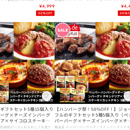
¥4,999
¥4,
50%OFF
50%O
ギフトセット5種15個入り
【ハンバーグ祭！50％OFF！】ジョ
バーグ×チーズインバーグ
フルのギフトセット5種5個入り（ペ
リア×サイコロステーキ×
パーバーグ×チーズインバーグ×チ
 ）
ンドリア×サイコロステーキ×カッ
こちらの商品は贈答用段ボールにお入れしてお送り致します。 ＊熨斗等は、お付けできない点御了承くださいませ。 商品名 ペッパーバーグ×チーズインバーグ×チキンドリア×サイコロステーキ×カットチキン 賞味期限 ハンバーグ：製造日から310日 サイコロステーキ、チキンドリア、カットチキン：製造日から365日 内容量 ジョイフルハンバーグてりやきソースペッパー付き 146g（ハンバーグ120gソース25ｇペッパー1ｇ）×3個 ジョイフルチーズインハンバーグトマトソース付き 155g（ハンバーグ120gソース35ｇ）×3個 サイコロステーキ120ｇ（てりやきソース25ｇ、ペッパー１ｇ）×3個 チキンドリア210g×3個 カットチキン300ｇ×3個 保存方法 －１８℃以下で保存 製造者名 ハンバーグ、サイコロ、カットチキン：株式会社ジョイフル ドリア：株式会社ヤヨイサンフーズ 原材料 商品名：ペッパーハンバーグ 【ハンバーグ】牛肉(オーストラリア又はニュージーランド又はその他)、たまねぎ、つなぎ(卵、パン粉)、牛脂、乳糖、しょうゆ、食塩、香辛料/調味料(有機酸等)、甘味料(甘草)、カンゾウ抽出物、（一部に小麦・卵・乳成分・牛肉・大豆を含む） 【別添ソース】みりん風調味料、植物性たん白加水分解物、しょうゆ、ソテーオニオン、水飴、砂糖、醸造酢、チキンエキス、ポークエキス、昆布エキス、ガーリックソテー、植物油脂、しょうが/増粘剤(加工デンプン)、調味料(アミノ酸等)、カラメル色素、甘味料(甘草)、カンゾウ抽出物、（一部に小麦・大豆・鶏肉・豚肉を含む） 【別添ペッパー】ブラックペッパー 商品名：チーズインハンバーグ 【ハンバーグ】牛肉（オーストラリア）、ソテーオニオン、つなぎ（卵、パン粉）、乳等を主要原料とする食品、食塩、香辛料、乳糖/調味料（アミノ酸等）、乳化剤、酢酸Ｎａ、クチナシ色素、香料、カンゾウ抽出物、（一部に小麦・卵・乳成分・牛肉・大豆を含む） 【別添ソース】トマト、みりん風調味料、トマトピューレ、水飴、ソテーオニオン、フライドガーリック、ビーフコンソメ、食塩、ガーリックソテー、植物油脂、香辛料/調味料（アミノ酸等）、増粘剤（加工デンプン）、カラメル色素、カンゾウ抽出物、（一部に小麦・乳成分・牛肉・ゼラチン・大豆・鶏肉・豚肉を含む） 商品名：プライムサイコロステーキ 【サイコロステーキ】牛かたロース（アメリカ）、食塩、香辛料、砂糖/ｐＨ調整剤、調味料（アミノ酸）、酵素（一部に牛肉を含む） 【別添ソース】みりん風調味料、植物性たん白加水分解物、しょうゆ、ソテーオニオン、水飴、砂糖、醸造酢、チキンエキス、ポークエキス、昆布エキス、ガーリックソテー、植物油脂、生姜/増粘剤（加工デンプン）、調味料（アミノ酸等）、カラメル色素、甘味料（甘草）、カンゾウ抽出物、（一部に小麦・大豆・鶏肉・豚肉を含む） 【別添ペッパー】ブラックペッパー 商品名：チキンドリア 米（国産）、味付け鶏肉［鶏肉（ブラジル又はタイ）、食塩、その他］、チーズ、牛乳、脱脂濃縮乳、トマト・ピューレーづけ、バタールウ（小麦粉、バター）、乳等を主要原料とする食品（植物油脂、デキストリン、脱脂粉乳、その他）、発酵調味料、トマトペースト、白ワイン、小麦粉、植物油脂、たまねぎ、オニオンペースト、食塩、トマトケチャップ、マーガリン、パン粉、砂糖、ガーリックペースト、ぶどう糖、香辛料、ビーフエキス、酵母エキス/増粘剤（加工デンプン、増粘多糖類）、調味料（アミノ酸等）、乳化剤、リン酸塩（Na）、香料、重曹、アナトー色素、（一部に小麦・乳成分・牛肉・大豆・鶏肉・豚肉を含む） 商品名：味付け鶏もも肉 鶏肉（ブラジル又はタイ）、食塩、小麦粉、香辛料、植物油脂/リン酸Ｎａ、調味料（アミノ酸）、重曹、（一部に小麦・大豆・鶏肉を含む） アレルギー 商品名：ペッパーハンバーグ 【ハンバーグ】小麦・卵・乳成分・牛肉・大豆 【 別添ソース】小麦・大豆・鶏肉・豚肉 商品名：チーズインハンバーグ 【ハンバーグ】小麦・卵・乳成分・牛肉・大豆 【別添ソース】小麦・乳成分・牛肉・ゼラチン・大豆・鶏肉・豚肉 商品名：プライムサイコロステーキ 牛肉・小麦・大豆・鶏肉・豚肉 商品名：チキンドリア 小麦・乳成分・牛肉・大豆・鶏肉・豚肉 商品名：味付け鶏もも肉 小麦・大豆・鶏肉 # 10,000円以上 # ギフトに # 仕送りに