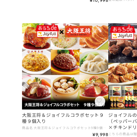
¥10,998
大阪王将＆ジョイフルコラボセット９
ジョイフルの
種９個入り
（ペッパー
×チキンド
商品名 大阪王将＆ジョイフルコラボセット9種9個入り 賞味期限 直火炒めチャーハン、エビ塩チャーハン、餃子、水餃子、焼売：60日以上 ハンバーグ：製造日から310日 チキンステーキ：製造日から365日 内容量 直火炒めチャーハン200ｇ×1個 エビ塩チャーハン210ｇ×1個 羽根つき餃子296ｇ（たれ２ｇ×２個付き）×1個 水餃子270ｇ×1個 大粒肉焼売240ｇ×1個 ジョイフルのチキンステーキ206ｇ （チキンステーキ180gてりやきソース25ｇペッパー1ｇ）×1個 ジョイフルハンバーグてりやきソースペッパー付き146g（ハンバーグ120gてりやきソース25ｇペッパー1ｇ）×1個 ジョイフルチーズインハンバーグトマトソース付き155g（ハンバーグ120gトマトソース35ｇ）×1個 ジョイフルチーズインハンバーグ デミグラスソース付き145ｇ（ハンバーグ120g （うちチーズは10ｇ） デミグラスソース25g）×1個 保存方法 －１８℃以下で保存 アレルギー 商品名：直火炒めチャーハン 小麦・卵・乳成分 商品名：エビ塩チャーハン えび・小麦・卵・大豆・鶏肉 商品名：羽根つき餃子 小麦・乳成分 商品名：水餃子 小麦 商品名：大粒肉焼売 小麦・卵・乳成分 商品名：チキンステーキ 【チキン】小麦・鶏肉 【てりやきソース】小麦・大豆・鶏肉・豚肉 商品名：ペッパーハンバーグ 【ハンバーグ】小麦・卵・乳成分・牛肉・大豆 【 別添ソース】小麦・大豆・鶏肉・豚肉 商品名：チーズインハンバーグトマトソース付き 【ハンバーグ】小麦・卵・乳成分・牛肉・大豆 【別添ソース】小麦・乳成分・牛肉・ゼラチン・大豆・鶏肉・豚肉 商品名：チーズインハンバーグ デミグラスソース付き 【ハンバーグ】小麦・卵・乳成分・牛肉・大豆 【 別添ソース】小麦・大豆・鶏肉・豚肉 # 8,000円～9,999円 # ご家族みんなで # ギフトに
カットチキン
¥9,998