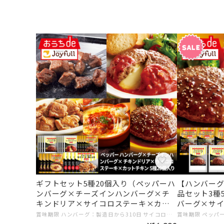
ギフトセット5種20個入り（ペッパーハ
【ハンバーグ
ンバーグ×チーズインハンバーグ×チ
品セット3種
キンドリア×サイコロステーキ×カッ
バーグ×サ
トチキン ）
リア）
賞味期限 ハンバーグ：製造日から310日 サイコロステーキ、チキンドリア、鶏もも肉：製造日から365日 内容量 ジョイフルハンバーグてりやきソースペッパー付き146g（ハンバーグ120gてりやきソース25ｇペッパー1ｇ）×4個 ジョイフルチーズインハンバーグトマトソース付き155g（ハンバーグ120gトマトソース35ｇ）×4個 サイコロステーキ146ｇ（サイコロ120ｇ、てりやきソース25ｇ、ペッパー１ｇ）×4個 チキンドリア210g×4個 味付け〈生〉鶏もも肉300g×4個 保存方法 −１８℃以下で保存 # 10,000円以上 # ギフトに