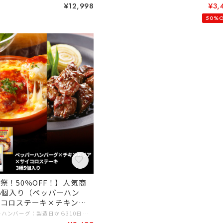
チキン ）
¥12,998
¥3,
50%O
祭！50％OFF！】人気商
5個入り（ペッパーハン
イコロステーキ×チキンド
賞味期限 ペッパーハンバーグ：製造日から310日 サイコロステーキ,チキンドリア：製造日から365日 内容量 ジョイフルハンバーグ（てりやきソース・ペッパー付き）146ｇ（ハンバーグ120ｇ、てりやきソース25ｇ、ペッパー１ｇ）×2個 サイコロステーキ146ｇ（サイコロ120ｇ、てりやきソース25ｇ、ペッパー１ｇ）×2個 チキンドリア210g×1個 保存方法 −１８℃以下で保存 # 5,000円～7,999円 # ギフトに