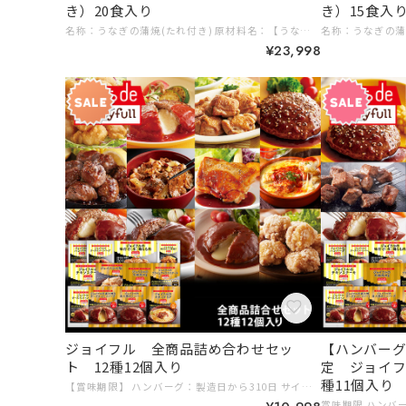
き）20食入り
き）15食入
名称：うなぎの蒲焼(たれ付き) 原材料名：【うなぎ蒲焼 うなぎ (中国産)、 しょうゆ、砂糖混合異性化 液糖、発酵調味料、水飴、砂糖、うなぎエキス/酒精、増粘剤(加工デン プン、増粘多糖類)、調味料(アミノ酸等)、着色料(アナトー、 カラメ ル)、(一部に小麦・大豆を含む) 【別添たれ】 水飴、しょうゆ、砂糖、 みりん風調味料 しょうゆ加工品、醸造酢、 蒲焼風味エキス、 魚醤、 オイ スターソース、りんごペースト/調味料(アミノ酸等)、増粘剤(加工デ ンプン、キサンタン)、着色料(カラメル)、甘味料(ステビア、 甘草)、 (一部に小麦・大豆・りんごを含む) 内容量：2400g〔うなぎ蒲焼100g×20、 別添たれ20g×20) 賞味期限：賞味期限は少なくとも約2ヶ月以上となっております。 保存方法 ：-18°C以下で保存してください。 凍結前加熱の有無：加熱してありません。 加熱調理の必要性：加熱してお召し上がりください。 ■原産国名：中国(うなぎ蒲焼) 販売者：株式会社ジョイフル 大分県大分市三川新町1-1-45 (うなぎ蒲焼) 輸入者：Umios株式会社 東京都港区高輪二丁目21番2号 (添付たれ)製造所：株式会社ジョイフル 熊本工場 熊本県菊池市 0445-4 # ギフトに # 10,000円以上 # ご家族みんなで 【名称】 ジョイフルのうなぎの蒲焼（たれ付き） 【原材料名】 うなぎ蒲焼（うなぎ (中国産)、しょうゆ、砂糖混合異性化液糖、発酵調味料、水飴、砂糖、うなぎエキス/酒精、増粘剤(加工デンプン、増粘多糖類)、調味料(アミノ酸等)、着色料(アナトー、カラメル)、(一部に小麦・大豆を含む)） 【別添たれ】水飴、しょうゆ、砂糖、みりん風調味料、しょうゆ加工品、醸造酢、蒲焼風味エキス、魚醤、オイスターソース、りんごペースト/調味料(アミノ酸等)、増粘剤(加工デンプン、キサンタン)、着色料(カラメル)、甘味料(ステビア、甘草)、(一部に小麦・大豆・りんごを含む) 【内容量】 2400g（うなぎ蒲焼100g×20、別添たれ20g×20） 【賞味期限】 賞味期限は少なくとも約2ヶ月以上となっております。 【保存方法】 -18°C以下で保存してください。 【凍結前加熱の有無】 加熱してありません。 【加熱調理の必要性】 加熱してお召し上がりください。 ■原産国名 中国（うなぎ蒲焼） ■販売者 株式会社ジョイフル 大分県大分市三川新町1-1-45 ■輸入者 Umios株式会社 東京都港区高輪二丁目21番2号 ■製造所 株式会社ジョイフル 熊本工場 熊本県菊池市 0445-4 # ご家族みんなで # ギフトに # 10,000円以上 じっくり炭火で焼き上げたジョイフルのうなぎの蒲焼は、ふっくらとした食感と風味豊かなタレが絶妙に絡み合い、一口でその美味しさを実感できます！家族皆で楽しむ食卓の一品として、また特別な日の贈り物としても最適な逸品です。たっぷり20食入りで、贅沢な食事をいつでもお楽しみいただけます。ぜひ、お試しください！
¥23,998
ジョイフル 全商品詰め合わせセッ
【ハンバーグ
ト 12種12個入り
定 ジョイフ
種11個入り
【賞味期限】 ハンバーグ：製造日から310日 サイコロステーキ、チキンドリア、鶏もも肉、牛焼肉丼の具：製造日から365日 なんこつ唐揚げ：製造日から364日 直火焼きハンバーグ：製造日から548日 塩唐揚げ：製造日から547日 【内容量】 牛焼肉丼の具90g（ペッパー1ｇ）×１個 ジョイフルのチキンステーキ206ｇ （チキンステーキ180gてりやきソース25ｇペッパー1ｇ）×1個 ジョイフルハンバーグてりやきソースペッパー付き146g（ハンバーグ120gてりやきソース25ｇペッパー1ｇ）×1個 ジョイフルチーズインハンバーグトマトソース付き155g（ハンバーグ120gトマトソース35ｇ）×1個 ジョイフルチーズインハンバーグ デミグラスソース付き145ｇ（ハンバーグ120g （うちチーズは10ｇ） デミグラスソース25g） ×1個 直火焼きハンバーグ140ｇ（ハンバーグ100g デミグラスソース40g）×1個 直火焼きチーズインハンバーグ 140g(ハンバーグ100ｇ デミグラスソース40ｇ）×1個 サイコロステーキ146ｇ（サイコロ120ｇ、てりやきソース25ｇ、ペッパー１ｇ）×1個 チキンドリア210g×1個 味付け〈生〉鶏もも肉300g×1個 鶏のなんこつ唐揚げ120g×1個 ジョイフルの塩唐揚げ250ｇ×1個 【保存方法】 −１８℃以下で保存 # 10,000円以上 # ギフトに