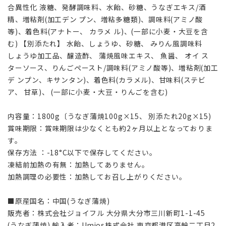
合異性化 液糖、発酵調味料、水飴、砂糖、うなぎエキス/酒
精、増粘剤(加工デン プン、増粘多糖類)、調味料(アミノ酸
等)、着色料(アナトー、 カラメ ル)、(一部に小麦・大豆を含
む) 【別添たれ】 水飴、しょうゆ、砂糖、 みりん風調味料
しょうゆ加工品、醸造酢、 蒲焼風味エキス、 魚醤、 オイ ス
ターソース、りんごペースト/調味料(アミノ酸等)、増粘剤(加工
デ ンプン、キサンタン)、着色料(カラメル)、甘味料(ステビ
ア、 甘草)、 (一部に小麦・大豆・りんごを含む)
内容量：1800g〔うなぎ蒲焼100g×15、 別添たれ20g×15)
賞味期限：賞味期限は少なくとも約2ヶ月以上となっておりま
す。
保存方法 ：-18°C以下で保存してください。
凍結前加熱の有無：加熱してありません。
加熱調理の必要性：加熱してお召し上がりください。
■原産国名：中国(うなぎ蒲焼)
販売者：株式会社ジョイフル 大分県大分市三川新町1-1-45
(うなぎ蒲焼) 輸入者：Umios株式会社 東京都港区高輪二丁目2