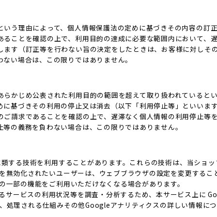
という理由によって、個人情報保護法の定めに基づきその内容の訂
あることを確認の上で、利用目的の達成に必要な範囲内において、
します（訂正等を行わない旨の決定をしたときは、お客様に対しそ
わない場合は、この限りではありません。
あらかじめ公表された利用目的の範囲を超えて取り扱われていると
めに基づきその利用の停止又は消去（以下「利用停止等」といいま
のご請求であることを確認の上で、遅滞なく個人情報の利用停止等
止等の義務を負わない場合は、この限りではありません。
これに類する技術を利用することがあります。これらの技術は、当ショ
eを無効化されたいユーザーは、ウェブブラウザの設定を変更すること
ビスの一部の機能をご利用いただけなくなる場合があります。
ービスの利用状況等を調査・分析するため、本サービス上に Google
集、処理される仕組みその他Googleアナリティクスの詳しい情報