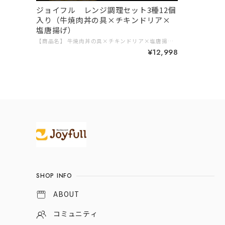
ジョイフル レンジ調理セット3種12個
入り（牛焼肉丼の具×チキンドリア×
塩唐揚げ）
【商品名】 牛焼肉丼の具×チキンドリア×塩唐揚げ 12個入り 【賞味期限】 牛焼肉丼の具、チキンドリア：製造日から365日 塩唐揚げ：製造日から547日 【内容量】牛焼肉丼の具（牛焼肉丼の具90g、ペッパー1ｇ）×4個 チキンドリア210g×4個 ジョイフル 塩唐揚げ 250g×4個 【保存方法】 －１８℃以下で保存 【製造者名】 塩唐揚げ：株式会社ジョイフル チキンドリア：株式会社ヤヨイサンフーズ 牛焼肉丼の具：株式会社ミート・コンパニオン 【アレルギー】 商品名：牛焼肉丼の具 小麦・牛肉・大豆・鶏肉・豚肉 商品名：チキンドリア 小麦・乳成分・牛肉・大豆・鶏肉・豚肉 商品名：塩唐揚げ 小麦・卵・乳成分・大豆・鶏肉 # 10,000円以上 # 簡単調理 # レンジ調理
¥12,998
Information
SHOP INFO
ABOUT
コミュニティ