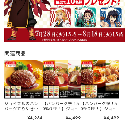
関連商品
ジョイフルのハン
【ハンバーグ祭！5
【ハンバーグ祭！5
バーグてりやき
0％OFF！】ジョイ
0％OFF！】ジョイ
ペッパーソース付
フルの生ハンバー
フル 人気セッ
¥4,284
¥4,499
¥4,499
き 6個入り
グ3種セット 9個
ト ３種９個入り
入り
（てりやきペッ