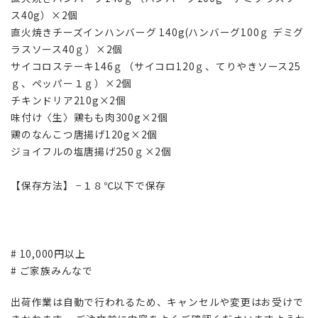
ス40g）×2個
直火焼きチーズインハンバーグ 140g(ハンバーグ100ｇ デミグ
ラスソース40ｇ）×2個
サイコロステーキ146ｇ（サイコロ120ｇ、てりやきソース25
ｇ、ペッパー１ｇ）×2個
チキンドリア210g×2個
味付け〈生〉鶏もも肉300g×2個
鶏のなんこつ唐揚げ120g×2個
ジョイフルの塩唐揚げ250ｇ×2個
【保存方法】 −１８℃以下で保存
# 10,000円以上
# ご家族みんなで
出荷作業は自動で行われるため、キャンセルや変更はお受けで