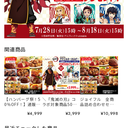
関連商品
【ハンバーグ祭！5
＼『鬼滅の刃』コ
ジョイフル 全商
0％OFF！】通販限
ラボ対象商品50%O
品詰め合わせセッ
定 ジョイフル
FF！／ジョイフル
ト 12種12個入り
¥4,999
¥3,999
¥10,998
お楽しみセット 1
のチーズインハン
1種11個入り
バーグ トマトソー
ス付き 10個入り