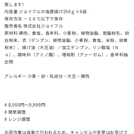
致します）
内容量 ジョイフルの塩唐揚げ250ｇ×6袋
保存方法 －１８℃以下で保存
販売者名 株式会社ジョイフル
原材料 鶏肉、食塩、香辛料、小麦粉、植物油脂、脱脂粉乳、卵
白粉末、衣（デンプン、植物油脂、小麦粉、食塩、米粉、卵黄
粉末）、揚げ油（大豆油）／加工デンプン、リン酸塩（Ｎ
ａ）、調味料（アミノ酸）、増粘剤（グァーガム）、香辛料抽
出物
アレルギー 小麦・卵・乳成分・大豆・鶏肉
# 8,000円～9,999円
# 簡単調理
# レンジ調理
出荷作業は自動で行われるため、キャンセルや変更はお受けで