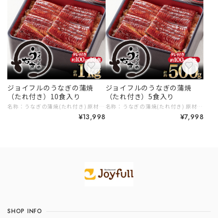
ジョイフルのうなぎの蒲焼
ジョイフルのうなぎの蒲焼
（たれ付き）10食入り
（たれ付き）5食入り
名称：うなぎの蒲焼(たれ付き) 原材料名：【うなぎ蒲焼 うなぎ (中国産)、 しょうゆ、砂糖混合異性化 液糖、発酵調味料、水飴、砂糖、うなぎエキス/酒精、増粘剤(加工デン プン、増粘多糖類)、調味料(アミノ酸等)、着色料(アナトー、 カラメ ル)、(一部に小麦・大豆を含む) 【別添たれ】 水飴、しょうゆ、砂糖、 みりん風調味料 しょうゆ加工品、醸造酢、 蒲焼風味エキス、 魚醤、 オイ スターソース、りんごペースト/調味料(アミノ酸等)、増粘剤(加工デ ンプン、キサンタン)、着色料(カラメル)、甘味料(ステビア、 甘草)、 (一部に小麦・大豆・りんごを含む) 内容量：1200g〔うなぎ蒲焼100g×10、 別添たれ20g×10) 賞味期限：賞味期限は少なくとも約2ヶ月以上となっております。 保存方法 ：-18°C以下で保存してください。 凍結前加熱の有無：加熱してありません。 加熱調理の必要性：加熱してお召し上がりください。 ■原産国名：中国(うなぎ蒲焼) 販売者：株式会社ジョイフル 大分県大分市三川新町1-1-45 (うなぎ蒲焼) 輸入者：Umios株式会社 東京都港区高輪二丁目21番2号 (添付たれ)製造所：株式会社ジョイフル 熊本工場 熊本県菊池市 0445-4 # 10,000円以上 # ギフトに # ご家族みんなで
名称：うなぎの蒲焼(たれ付き) 原材料名：【うなぎ蒲焼 うなぎ (中国産)、 しょうゆ、砂糖混合異性化 液糖、発酵調味料、水飴、砂糖、うなぎエキス/酒精、増粘剤(加工デン プン、増粘多糖類)、調味料(アミノ酸等)、着色料(アナトー、 カラメ ル)、(一部に小麦・大豆を含む) 【別添たれ】 水飴、しょうゆ、砂糖、 みりん風調味料 しょうゆ加工品、醸造酢、 蒲焼風味エキス、 魚醤、 オイ スターソース、りんごペースト/調味料(アミノ酸等)、増粘剤(加工デ ンプン、キサンタン)、着色料(カラメル)、甘味料(ステビア、 甘草)、 (一部に小麦・大豆・りんごを含む) 内容量：600g〔うなぎ蒲焼100g×5、 別添たれ20g×5) 賞味期限：賞味期限は少なくとも約2ヶ月以上となっております。 保存方法 ：-18°C以下で保存してください。 凍結前加熱の有無：加熱してありません。 加熱調理の必要性：加熱してお召し上がりください。 ■原産国名：中国(うなぎ蒲焼) 販売者：株式会社ジョイフル 大分県大分市三川新町1-1-45 (うなぎ蒲焼) 輸入者：Umios株式会社 東京都港区高輪二丁目21番2号 (添付たれ)製造所：株式会社ジョイフル 熊本工場 熊本県菊池市 0445-4 # ギフトに # 5,000円～7,999円
¥13,998
¥7,998
Information
SHOP INFO