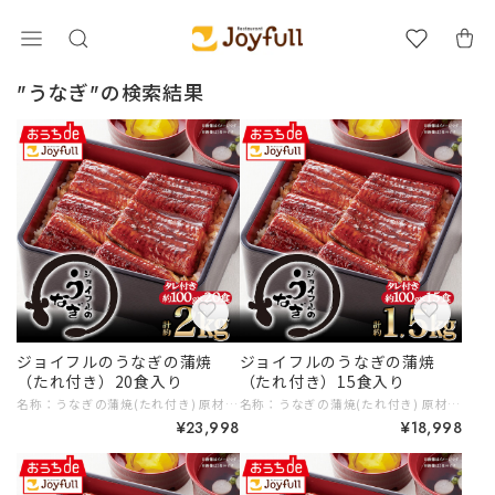
"うなぎ"の検索結果
ジョイフルのうなぎの蒲焼
ジョイフルのうなぎの蒲焼
（たれ付き）20食入り
（たれ付き）15食入り
名称：うなぎの蒲焼(たれ付き) 原材料名：【うなぎ蒲焼 うなぎ (中国産)、 しょうゆ、砂糖混合異性化 液糖、発酵調味料、水飴、砂糖、うなぎエキス/酒精、増粘剤(加工デン プン、増粘多糖類)、調味料(アミノ酸等)、着色料(アナトー、 カラメ ル)、(一部に小麦・大豆を含む) 【別添たれ】 水飴、しょうゆ、砂糖、 みりん風調味料 しょうゆ加工品、醸造酢、 蒲焼風味エキス、 魚醤、 オイ スターソース、りんごペースト/調味料(アミノ酸等)、増粘剤(加工デ ンプン、キサンタン)、着色料(カラメル)、甘味料(ステビア、 甘草)、 (一部に小麦・大豆・りんごを含む) 内容量：2400g〔うなぎ蒲焼100g×20、 別添たれ20g×20) 賞味期限：賞味期限は少なくとも約2ヶ月以上となっております。 保存方法 ：-18°C以下で保存してください。 凍結前加熱の有無：加熱してありません。 加熱調理の必要性：加熱してお召し上がりください。 ■原産国名：中国(うなぎ蒲焼) 販売者：株式会社ジョイフル 大分県大分市三川新町1-1-45 (うなぎ蒲焼) 輸入者：Umios株式会社 東京都港区高輪二丁目21番2号 (添付たれ)製造所：株式会社ジョイフル 熊本工場 熊本県菊池市 0445-4 # ギフトに # 10,000円以上 # ご家族みんなで 【名称】 ジョイフルのうなぎの蒲焼（たれ付き） 【原材料名】 うなぎ蒲焼（うなぎ (中国産)、しょうゆ、砂糖混合異性化液糖、発酵調味料、水飴、砂糖、うなぎエキス/酒精、増粘剤(加工デンプン、増粘多糖類)、調味料(アミノ酸等)、着色料(アナトー、カラメル)、(一部に小麦・大豆を含む)） 【別添たれ】水飴、しょうゆ、砂糖、みりん風調味料、しょうゆ加工品、醸造酢、蒲焼風味エキス、魚醤、オイスターソース、りんごペースト/調味料(アミノ酸等)、増粘剤(加工デンプン、キサンタン)、着色料(カラメル)、甘味料(ステビア、甘草)、(一部に小麦・大豆・りんごを含む) 【内容量】 2400g（うなぎ蒲焼100g×20、別添たれ20g×20） 【賞味期限】 賞味期限は少なくとも約2ヶ月以上となっております。 【保存方法】 -18°C以下で保存してください。 【凍結前加熱の有無】 加熱してありません。 【加熱調理の必要性】 加熱してお召し上がりください。 ■原産国名 中国（うなぎ蒲焼） ■販売者 株式会社ジョイフル 大分県大分市三川新町1-1-45 ■輸入者 Umios株式会社 東京都港区高輪二丁目21番2号 ■製造所 株式会社ジョイフル 熊本工場 熊本県菊池市 0445-4 # ご家族みんなで # ギフトに # 10,000円以上 じっくり炭火で焼き上げたジョイフルのうなぎの蒲焼は、ふっくらとした食感と風味豊かなタレが絶妙に絡み合い、一口でその美味しさを実感できます！家族皆で楽しむ食卓の一品として、また特別な日の贈り物としても最適な逸品です。たっぷり20食入りで、贅沢な食事をいつでもお楽しみいただけます。ぜひ、お試しください！
名称：うなぎの蒲焼(たれ付き) 原材料名：【うなぎ蒲焼 うなぎ (中国産)、 しょうゆ、砂糖混合異性化 液糖、発酵調味料、水飴、砂糖、うなぎエキス/酒精、増粘剤(加工デン プン、増粘多糖類)、調味料(アミノ酸等)、着色料(アナトー、 カラメ ル)、(一部に小麦・大豆を含む) 【別添たれ】 水飴、しょうゆ、砂糖、 みりん風調味料 しょうゆ加工品、醸造酢、 蒲焼風味エキス、 魚醤、 オイ スターソース、りんごペースト/調味料(アミノ酸等)、増粘剤(加工デ ンプン、キサンタン)、着色料(カラメル)、甘味料(ステビア、 甘草)、 (一部に小麦・大豆・りんごを含む) 内容量：1800g〔うなぎ蒲焼100g×15、 別添たれ20g×15) 賞味期限：賞味期限は少なくとも約2ヶ月以上となっております。 保存方法 ：-18°C以下で保存してください。 凍結前加熱の有無：加熱してありません。 加熱調理の必要性：加熱してお召し上がりください。 ■原産国名：中国(うなぎ蒲焼) 販売者：株式会社ジョイフル 大分県大分市三川新町1-1-45 (うなぎ蒲焼) 輸入者：Umios株式会社 東京都港区高輪二丁目21番2号 (添付たれ)製造所：株式会社ジョイフル 熊本工場 熊本県菊池市 0445-4 # ギフトに # 10,000円以上 # ご家族みんなで
¥23,998
¥18,998