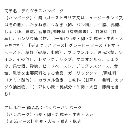
商品名：デミグラスハンバーグ
【ハンバーグ】牛肉（オーストラリア又はニュージーランド又
はその他）、たまねぎ、つなぎ（卵、パン粉）、牛脂、乳糖、
しょうゆ、食塩、香辛料/調味料（有機酸等）、甘味料（甘
草）、カンゾウ抽出物、（一部に小麦・卵・乳成分・牛肉・大
豆を含む） 【デミグラスソース】グレービーソース（トマト
ペースト、糖類（砂糖、水飴）、ブラウンルゥ、還元水飴、ワ
イン、その他）、トマトケチャップ、オニオンルゥ、しょう
ゆ、果実酒、砂糖、ビーフベースト、デミグラスソース、食
塩、乳等を主要原料とする食品、ガーリックソテー/調味料
（アミノ酸等）、カラメル色素、甘味料（甘草）、香料、カン
ゾウ抽出物、（一部に小麦・乳成分・牛肉・大豆・豚肉を含
む）
アレルギー 商品名：ペッパーハンバーグ
【ハンバーグ】小麦・卵・乳成分・牛肉・大豆
【 別添ソース】小麦・大豆・鶏肉・豚肉