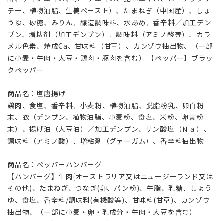
テー、植物油脂、生姜ペースト）、たまねぎ（中国産）、しょ
うゆ、砂糖、みりん、醸造調味料、水あめ、香辛料／加工デン
プン、増粘剤（加工デンプン）、調味料（アミノ酸等）、カラ
メル色素、焼成Ca、甘味料（甘草）、カンゾウ抽出物、（一部
に小麦・牛肉・大豆・鶏肉・豚肉を含む） 【ペッパー】ブラッ
クペッパー
商品名：塩唐揚げ
鶏肉、食塩、香辛料、小麦粉、植物油脂、脱脂粉乳、卵白粉
末、衣（デンプン、植物油脂、小麦粉、食塩、米粉、卵黄粉
末）、揚げ油（大豆油）／加工デンプン、リン酸塩（Ｎａ）、
調味料（アミノ酸）、増粘剤（グァーガム）、香辛料抽出物
商品名：ペッパーハンバーグ
【ハンバーグ】牛肉(オーストラリア又はニュージーランド又は
その他)、たまねぎ、つなぎ(卵、パン粉)、牛脂、乳糖、しょう
ゆ、食塩、香辛料/調味料(有機酸等)、甘味料(甘草)、カンゾウ
抽出物、（一部に小麦・卵・乳成分・牛肉・大豆を含む）