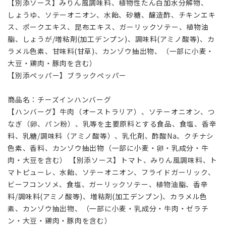
【別添ソース】みりん風調味料、植物性たん白加水分解物、
しょうゆ、ソテーオニオン、水飴、砂糖、醸造酢、チキンエキ
ス、ポークエキス、昆布エキス、ガーリックソテー、植物油
脂、しょうが/増粘剤(加工デンプン)、調味料(アミノ酸等)、カ
ラメル色素、甘味料(甘草)、カンゾウ抽出物、（一部に小麦・
大豆・鶏肉・豚肉を含む）
【別添ペッパー】ブラックペッパー
商品名：チーズインハンバーグ
【ハンバーグ】牛肉（オーストラリア）、ソテーオニオン、つ
なぎ（卵、パン粉）、乳等を主要原料とする食品、食塩、香辛
料、乳糖/調味料（アミノ酸等）、乳化剤、酢酸Na、クチナシ
色素、香料、カンゾウ抽出物（一部に小麦・卵・乳成分・牛
肉・大豆を含む） 【別添ソース】トマト、みりん風調味料、ト
マトピューレ、水飴、ソテーオニオン、フライドガーリック、
ビーフコンソメ、食塩、ガーリックソテー、植物油脂、香辛
料/調味料(アミノ酸等)、増粘剤(加工デンプン)、カラメル色
素、カンゾウ抽出物、（一部に小麦・乳成分・牛肉・ゼラチ
ン・大豆・鶏肉・豚肉を含む）