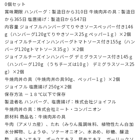
0個セット
賞味期限 ハンバーグ：製造日から310日 牛焼肉丼の具：製造日
から365日 塩唐揚げ：製造日から547日
内容量 ジョイフルハンバーグてりやきソースペッパー付き146
g（ハンバーグ120gてりやきソース25ｇペッパー1ｇ）×2個
ジョイフルチーズインハンバーグトマトソース付き155g（ハン
バーグ120gトマトソース35ｇ）×2個
ジョイフルチーズインハンバーグ デミグラスソース付き145ｇ
（ハンバーグ120g （うちチーズは10ｇ） デミグラスソース25
g）×2個
牛焼肉丼の具（牛焼肉丼の具90g、ペッパー1ｇ）×2個
ジョイフル 塩唐揚げ 250g×2個
保存方法 －１８℃以下で保存
製造者名 ハンバーグ、塩唐揚げ：株式会社ジョイフル
牛焼肉丼の具：株式会社ミート・コンパニオン
原材料 商品名：牛焼肉丼の具
牛肉（アメリカ産）、たれ（みりん風調味料、植物性たん白加
水分解物、しょうゆ、ソテーオニオン、水あめ、砂糖、醸造
酢、チキンエキス、ポークエキス、昆布エキス、ガーリックソ