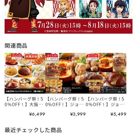
関連商品
【ハンバーグ祭！5
【ハンバーグ祭！5
【ハンバーグ祭！5
0％OFF！】大阪王
0％OFF！】ジョイ
0％OFF！】ジョイ
将＆ジョイフルコ
フル レンジ調理
フル 簡単調理
¥6,499
¥3,999
¥5,499
ラボセット９種18
セット3種６個入り
セット５種10個入
個入り
（牛焼肉丼の具×
り（塩唐揚げ×チ
チキンドリア×塩
キンドリア×牛焼
最近チェックした商品
唐揚げ）
肉丼の具×直火焼