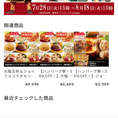
関連商品
大阪王将＆ジョイ
【ハンバーグ祭！5
【ハンバーグ祭！5
フルコラボセット
0％OFF！】大阪王
0％OFF！】ジョイ
９種９個入り
将＆ジョイフルコ
フル レンジ調理
¥9,998
¥6,499
¥3,999
ラボセット９種18
セット3種６個入り
個入り
（牛焼肉丼の具×
チキンドリア×塩
最近チェックした商品
唐揚げ）