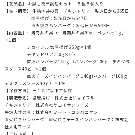
【商品名】 お試し簡単調理セット ５種５個入り
【賞味期限】 牛焼肉丼の具、チキンドリア：製造日から365日
塩唐揚げ：製造日から547日
直火焼きハンバーグ：製造日から548日
【内容量】牛焼肉丼の具（牛焼肉丼の具90g、ペッパー1ｇ）
×1個
ジョイフル 塩唐揚げ 250g×1個
チキンドリア210g×1個
直火ハンバーグ140ｇ（ハンバーグ100g デミグラ
スソース40g）×1個
直火チーズインハンバーグ 140g(ハンバーグ100ｇ
デミグラスソース40ｇ）×1個
【保存方法】 －１８℃以下で保存
【製造者名】 塩唐揚げ：株式会社ジョイフル
チキンドリア：株式会社ヤヨイサンフーズ
牛焼肉丼の具：株式会社ミート・コンパニオン
直火焼きハンバーグ、直火焼きチーズインハンバーグ：株式会
社大地フーズ
【アレルギー】