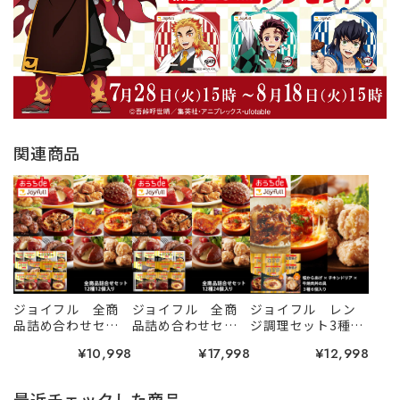
関連商品
ジョイフル 全商
ジョイフル 全商
ジョイフル レン
品詰め合わせセッ
品詰め合わせセッ
ジ調理セット3種12
ト 12種12個入り
ト 12種24個入り
個入り（牛焼肉丼
¥10,998
¥17,998
¥12,998
の具×チキンドリ
ア×塩唐揚げ）