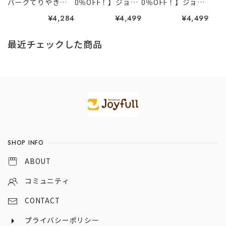
バーグてりやき
0％OFF！】ジョイ
0％OFF！】ジョイ
ペッパーソース付
フルの生ハンバー
フル 人気セッ
¥4,284
¥4,499
¥4,499
き 6個入り
グ3種セット 9個
ト ３種９個入り
入り
（てりやきペッ
パーハンバーグ、
最近チェックした商品
カットチキン、チキ
ンドリア）
Information
SHOP INFO
ABOUT
コミュニティ
CONTACT
プライバシーポリシー