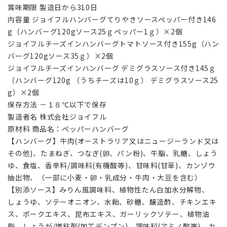
賞味期限 製造日から310日
内容量 ジョイフルハンバーグてりやきソースペッパー付き146
g（ハンバーグ120gソース25ｇペッパー1ｇ）×2個
ジョイフルチーズインハンバーグトマトソース付き155g（ハン
バーグ120gソース35ｇ）×2個
ジョイフルチーズインハンバーグ デミグラスソース付き145ｇ
（ハンバーグ120g （うちチーズは10ｇ） デミグラスソース25
g）×2個
保存方法 －１８℃以下で保存
製造者名 株式会社ジョイフル
原材料 商品名：ペッパーハンバーグ
【ハンバーグ】牛肉(オーストラリア又はニュージーランド又は
その他)、たまねぎ、つなぎ(卵、パン粉)、牛脂、乳糖、しょう
ゆ、食塩、香辛料/調味料(有機酸等)、甘味料(甘草)、カンゾウ
抽出物、（一部に小麦・卵・乳成分・牛肉・大豆を含む）
【別添ソース】みりん風調味料、植物性たん白加水分解物、
しょうゆ、ソテーオニオン、水飴、砂糖、醸造酢、チキンエキ
ス、ポークエキス、昆布エキス、ガーリックソテー、植物油
脂、しょうが/増粘剤(加工デンプン)、調味料(アミノ酸等)、カ