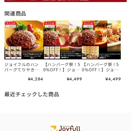
関連商品
ジョイフルのハン
【ハンバーグ祭！5
【ハンバーグ祭！5
バーグてりやき
0％OFF！】ジョイ
0％OFF！】ジョイ
ペッパーソース付
フルの生ハンバー
フル 人気セッ
¥4,284
¥4,499
¥4,499
き 6個入り
グ3種セット 9個
ト ３種９個入り
入り
（てりやきペッ
パーハンバーグ、
最近チェックした商品
カットチキン、チキ
ンドリア）
Information