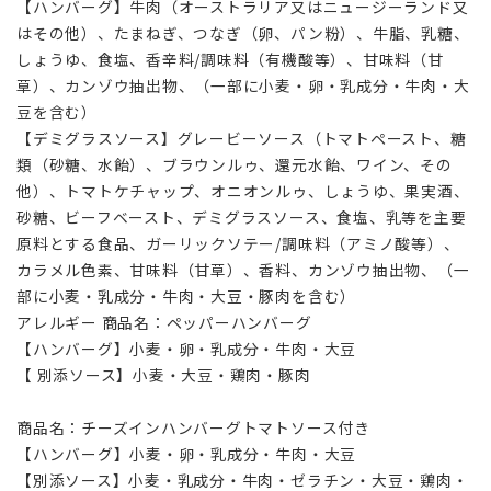
【ハンバーグ】牛肉（オーストラリア又はニュージーランド又
はその他）、たまねぎ、つなぎ（卵、パン粉）、牛脂、乳糖、
しょうゆ、食塩、香辛料/調味料（有機酸等）、甘味料（甘
草）、カンゾウ抽出物、（一部に小麦・卵・乳成分・牛肉・大
豆を含む）
【デミグラスソース】グレービーソース（トマトペースト、糖
類（砂糖、水飴）、ブラウンルゥ、還元水飴、ワイン、その
他）、トマトケチャップ、オニオンルゥ、しょうゆ、果実酒、
砂糖、ビーフベースト、デミグラスソース、食塩、乳等を主要
原料とする食品、ガーリックソテー/調味料（アミノ酸等）、
カラメル色素、甘味料（甘草）、香料、カンゾウ抽出物、（一
部に小麦・乳成分・牛肉・大豆・豚肉を含む）
アレルギー 商品名：ペッパーハンバーグ
【ハンバーグ】小麦・卵・乳成分・牛肉・大豆
【 別添ソース】小麦・大豆・鶏肉・豚肉
商品名：チーズインハンバーグトマトソース付き
【ハンバーグ】小麦・卵・乳成分・牛肉・大豆
【別添ソース】小麦・乳成分・牛肉・ゼラチン・大豆・鶏肉・