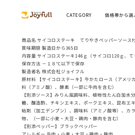
CATEGORY
価格帯から選
商品名 サイコロステーキ てりやきペッパーソース
賞味期限 製造日から365日
内容量 サイコロステーキ146ｇ（サイコロ120ｇ、
保存方法 －１８℃以下で保存
製造者名 株式会社ジョイフル
原材料 【サイコロステーキ】牛かたロース（アメリ
料（アミノ酸）、酵素（一部に牛肉を含む）
【別添ソース】みりん風調味料、植物性たん白加水
糖、醸造酢、チキンエキス、ポークエキス、昆布エキ
粘剤（加工デンプン）、調味料（アミノ酸等）、カ
物、（一部に小麦・大豆・鶏肉・豚肉を含む）
【別添ペッパー】ブラックペッパー
アレルギー 牛肉・小麦・大豆・鶏肉・豚肉