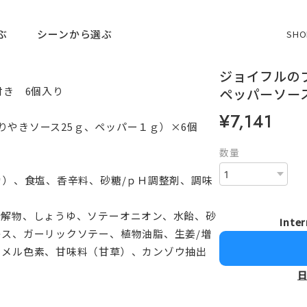
ぶ
シーンから選ぶ
SHO
ジョイフルの
付き 6個入り
ペッパーソー
¥7,141
てりやきソース25ｇ、ペッパー１ｇ）×6個
数量
カ）、食塩、香辛料、砂糖/ｐＨ調整剤、調味
分解物、しょうゆ、ソテーオニオン、水飴、砂
Inter
ス、ガーリックソテー、植物油脂、生姜/増
ラメル色素、甘味料（甘草）、カンゾウ抽出