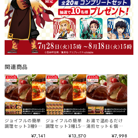
関連商品
ジョイフルの簡単
ジョイフルの簡単
お湯で温めるだけ
調理セット3種9個
調理セット3種15個
湯煎セット６個
入り（直火焼きデ
入り（直火焼きデ
（直火焼きデミグ
¥7,141
¥13,570
¥7,998
ミバーグ×直火焼
ミバーグ×直火焼
ラス、チーズデミ