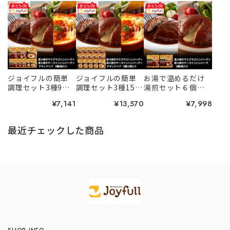
ジョイフルの簡単
ジョイフルの簡単
お湯で温めるだけ
調理セット3種9個
調理セット3種15個
湯煎セット６個
入り（直火焼きデ
入り（直火焼きデ
（直火焼きデミグ
¥7,141
¥13,570
¥7,998
ミバーグ×直火焼
ミバーグ×直火焼
ラス、チーズデミ
きチーズインバー
きチーズインバー
グラス）
グ×チキンドリ
グ×チキンドリ
最近チェックした商品
ア）
ア）
Information