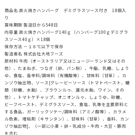
商品名 直火焼きハンバーグ デミグラスソース付き 18個入
り
賞味期限 製造日から548日
内容量 直火焼きハンバーグ140ｇ（ハンバーグ100ｇデミグラ
スソース40ｇ）×18個
保存方法 －１８℃以下で保存
製造者名 株式会社大地フーズ
原材料 牛肉（オーストラリア又はニュージーランド又はその
他）、たまねぎ、つなぎ（卵、パン粉）、牛脂、乳糖、しょう
ゆ、食塩、香辛料/調味料（有機酸等）、甘味料（甘草）、カ
ンゾウ抽出物、ソース[グレービーソース（トマトペースト、糖
類（砂糖、水飴）、ブラウンルゥ、還元水飴、ワイン、その
他）、トマトケチャップ、オニオンルゥ、しょうゆ、砂糖、
ビーフペースト、デミグラスソース、食塩、乳等を主要原料と
する食品、ガーリックソテー/調味料（アミノ酸等）、カラメ
ル色素、増粘剤（キサンタン）、甘味料（甘草）、香料、カン
ゾウ抽出物]、（一部に小麦・卵・乳成分・牛肉・大豆・豚肉
を含む