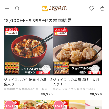
"8,000円～9,999円"の検索結果
ジョイフルの牛焼肉丼の具 8
ジョイフルの塩唐揚げ ６袋
袋入り
入り！！
賞味期限 牛焼肉丼の具の具：製造日から365日 内容量 （焼肉丼の具90ｇ ペッパー1ｇ）×8個 保存方法 −１８℃以下で保存 原材料 牛肉（アメリカ産）、たれ（みりん風調味料、植物性たん白加水分解物、しょうゆ、ソテーオニオン、水あめ、砂糖、醸造酢、チキンエキス、ポークエキス、昆布エキス、ガーリックソテー、植物油脂、生姜ペースト）、たまねぎ（中国産）、しょうゆ、砂糖、みりん、醸造調味料、水あめ、香辛料／加工デンプン、増粘剤（加工デンプン）、調味料（アミノ酸等）、カラメル色素、焼成Ca、甘味料（甘草）、カンゾウ抽出物、（一部に小麦・牛肉・大豆・鶏肉・豚肉を含む） 【ペッパー】ブラックペッパー アレルギー 小麦・牛肉・大豆・鶏肉・豚肉 # 8,000円～9,999円 # 簡単調理 # レンジ調理
商品名 ジョイフル 塩唐揚げ6個入 賞味期限 製造日から547日（賞味期限が3カ月以上の物を発送致します） 内容量 ジョイフルの塩唐揚げ250ｇ×6袋 保存方法 －１８℃以下で保存 販売者名 株式会社ジョイフル 原材料 鶏肉、食塩、香辛料、小麦粉、植物油脂、脱脂粉乳、卵白粉末、衣（デンプン、植物油脂、小麦粉、食塩、米粉、卵黄粉末）、揚げ油（大豆油）／加工デンプン、リン酸塩（Ｎａ）、調味料（アミノ酸）、増粘剤（グァーガム）、香辛料抽出物 アレルギー 小麦・卵・乳成分・大豆・鶏肉 # 8,000円～9,999円 # 簡単調理 # レンジ調理
¥8,998
¥8,998