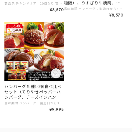
種類）、うすぎり牛焼肉、チ
商品名 チキンドリア 10個入り 賞味期限 製造日から365日 内容量 チキンドリア210g×10個 保存方法 －１８℃以下で保存 製造者名 株式会社ヤヨイサンフーズ 原材料 米（国産）、味付け鶏肉［鶏肉（ブラジル又はタイ）、食塩、その他］、チーズ、牛乳、脱脂濃縮乳、トマト・ピューレーづけ、バタールウ（小麦粉、バター）、乳等を主要原料とする食品（植物油脂、デキストリン、脱脂粉乳、その他）、発酵調味料、トマトペースト、白ワイン、小麦粉、植物油脂、たまねぎ、オニオンペースト、食塩、トマトケチャップ、マーガリン、パン粉、砂糖、ガーリックペースト、ぶどう糖、香辛料、ビーフエキス、酵母エキス/増粘剤（加工デンプン、増粘多糖類）、調味料（アミノ酸等）、乳化剤、リン酸塩（Na）、香料、重曹、アナトー色素、（一部に小麦・乳成分・牛肉・大豆・鶏肉・豚肉を含む） アレルギー 小麦・乳成分・牛肉・大豆・鶏肉・豚肉 # 8,000円～9,999円 # 簡単調理 # レンジ調理
キンステーキ）
賞味期限 ハンバーグ：製造日から310日 チキンステーキ、牛焼肉丼の具：製造日から365日 内容量 ジョイフルの牛焼肉丼の具（牛焼肉丼の具90g、ペッパー1ｇ）×3個 ジョイフルのチキンステーキ206ｇ （チキンステーキ180gてりやきソース25ｇペッパー1ｇ）×3個 ジョイフルハンバーグてりやきソースペッパー付き146g（ハンバーグ120gてりやきソース25ｇペッパー1ｇ）×3個 ジョイフルチーズインハンバーグトマトソース付き155g（ハンバーグ120gトマトソース35ｇ）×3個 ジョイフルチーズインハンバーグ デミグラスソース付き145ｇ（ハンバーグ120g （うちチーズは10ｇ） デミグラスソース25g）×3個 保存方法 −１８℃以下で保存 # 8,000円～9,999円 # 仕送りに
¥8,570
¥8,570
ハンバーグ５種10個食べ比べ
セット（てりやきペッパーハ
ンバーグ、チーズインハン
バーグ、デミグラス、直火焼
賞味期限 ハンバーグ：製造日から310日 直火焼きハンバーグ、チキンドリア、鶏もも肉、なんこつ唐揚げ：製造日から365日 内容量 ジョイフルハンバーグてりやきソースペッパー付き146g（ハンバーグ120gてりやきソース25ｇペッパー1ｇ）×2個 ジョイフルチーズインハンバーグトマトソース付き155g（ハンバーグ120gトマトソース35ｇ）×2個 ジョイフルチーズインハンバーグ デミグラスソース付き145ｇ（ハンバーグ120g （うちチーズは10ｇ） デミグラスソース25g）×2個 直火焼きハンバーグ140ｇ（ハンバーグ100g デミグラスソース40g）×2個 直火焼きチーズインハンバーグ 140g(ハンバーグ100ｇ デミグラスソース40ｇ）×2個 保存方法 −１８℃以下で保存 # 8,000円～9,999円 # ご家族みんなで
きデミグラス、直火焼きチー
¥9,998
ズインバーグ）