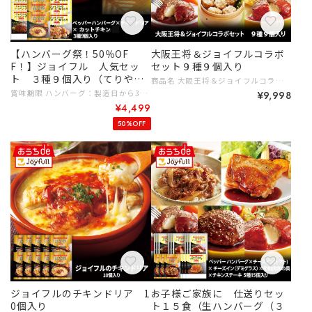
【ハンバーグ祭！50％OF
大阪王将＆ジョイフルコラボ
F！】ジョイフル 人気セッ
セット９種９個入り
ト ３種９個入り（てりやき
商品名 大阪王将＆ジョイフルコラボセット9種9個入り 賞味期限 直火炒めチャーハン、エビ塩チャーハン、餃子、水餃子、焼売：60日以上 ハンバーグ：製造日から310日 チキンステーキ：製造日から365日 内容量 直火炒めチャーハン200ｇ×1個 エビ塩チャーハン210ｇ×1個 羽根つき餃子296ｇ（たれ２ｇ×２個付き）×1個 水餃子270ｇ×1個 大粒肉焼売240ｇ×1個 ジョイフルのチキンステーキ206ｇ （チキンステーキ180gてりやきソース25ｇペッパー1ｇ）×1個 ジョイフルハンバーグてりやきソースペッパー付き146g（ハンバーグ120gてりやきソース25ｇペッパー1ｇ）×1個 ジョイフルチーズインハンバーグトマトソース付き155g（ハンバーグ120gトマトソース35ｇ）×1個 ジョイフルチーズインハンバーグ デミグラスソース付き145ｇ（ハンバーグ120g （うちチーズは10ｇ） デミグラスソース25g）×1個 保存方法 －１８℃以下で保存 アレルギー 商品名：直火炒めチャーハン 小麦・卵・乳成分 商品名：エビ塩チャーハン えび・小麦・卵・大豆・鶏肉 商品名：羽根つき餃子 小麦・乳成分 商品名：水餃子 小麦 商品名：大粒肉焼売 小麦・卵・乳成分 商品名：チキンステーキ 【チキン】小麦・鶏肉 【てりやきソース】小麦・大豆・鶏肉・豚肉 商品名：ペッパーハンバーグ 【ハンバーグ】小麦・卵・乳成分・牛肉・大豆 【 別添ソース】小麦・大豆・鶏肉・豚肉 商品名：チーズインハンバーグトマトソース付き 【ハンバーグ】小麦・卵・乳成分・牛肉・大豆 【別添ソース】小麦・乳成分・牛肉・ゼラチン・大豆・鶏肉・豚肉 商品名：チーズインハンバーグ デミグラスソース付き 【ハンバーグ】小麦・卵・乳成分・牛肉・大豆 【 別添ソース】小麦・大豆・鶏肉・豚肉 # 8,000円～9,999円 # ご家族みんなで # ギフトに
ペッパーハンバーグ、カット
賞味期限 ハンバーグ：製造日から310日 チキンドリア、カットチキン：製造日から365日 内容量 ジョイフルハンバーグてりやきソースペッパー付き146g（ハンバーグ120gてりやきソース25ｇペッパー1ｇ）×3個 味付け[生]鶏もも肉300g×3袋 チキンドリア210g×3個 保存方法 −１８℃以下で保存 # 8,000円～9,999円 # ご家族みんなで
¥9,998
チキン、チキンドリア）
¥4,499
50%OFF
ジョイフルのチキンドリア 1
お子様ご家族に 仕送りセッ
0個入り
ト１５食（生ハンバーグ（３