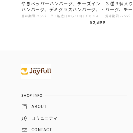
やきペッパーハンバーグ、チーズイン
３種３個入
ハンバーグ、デミグラスハンバーグ、う
バーグ、チ
すぎり牛焼肉、チキンステーキ）
ンデミ）
賞味期限 ハンバーグ：製造日から310日 チキンステーキ、牛焼肉丼の具：製造日から365日 内容量 ジョイフルの牛焼肉丼の具（牛焼肉丼の具90g、ペッパー1ｇ）×1個 ジョイフルのチキンステーキ206ｇ （チキンステーキ180gてりやきソース25ｇペッパー1ｇ）×1個 ジョイフルハンバーグてりやきソースペッパー付き146g（ハンバーグ120gてりやきソース25ｇペッパー1ｇ）×1個 ジョイフルチーズインハンバーグトマトソース付き155g（ハンバーグ120gトマトソース35ｇ）×1個 ジョイフルチーズインハンバーグ デミグラスソース付き145ｇ（ハンバーグ120g （うちチーズは10ｇ） デミグラスソース25g）×1個 保存方法 −１８℃以下で保存 # 2,999円以下 # 初めての方に
¥2,599
Information
SHOP INFO
ABOUT
コミュニティ
CONTACT