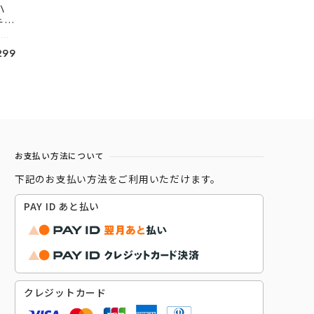
ハ
チキ
賞味期限 ハンバーグ：製造日から310日 チキンドリア：製造日から365日 内容量 ジョイフルハンバーグてりやきソースペッパー付き146g（ハンバーグ120gてりやきソース25ｇペッパー1ｇ）×1個 ジョイフルチーズインハンバーグトマトソース付き155g（ハンバーグ120gトマトソース35ｇ）×1個 チキンドリア210g×1個 保存方法 −１８℃以下で保存 # 2,999円以下 # 初めての方に
299
お支払い方法について
下記のお支払い方法をご利用いただけます。
PAY ID あと払い
クレジットカード