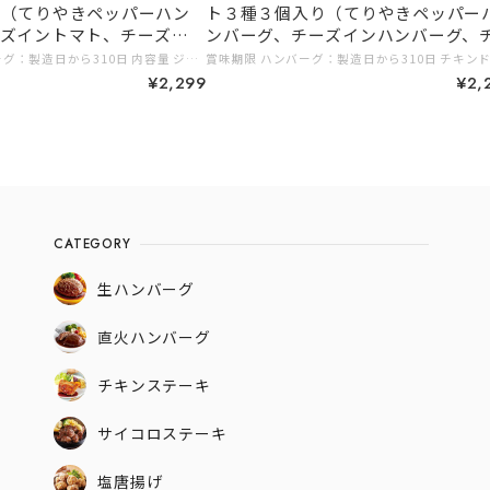
り（てりやきペッパーハン
ト３種３個入り（てりやきペッパー
ーズイントマト、チーズイ
ンバーグ、チーズインハンバーグ、
ンドリア）
賞味期限 ハンバーグ：製造日から310日 内容量 ジョイフルハンバーグてりやきソースペッパー付き146g（ハンバーグ120gてりやきソース25ｇペッパー1ｇ）×1個 ジョイフルチーズインハンバーグトマトソース付き155g（ハンバーグ120gトマトソース35ｇ）×1個 ジョイフルチーズインハンバーグ デミグラスソース付き145ｇ（ハンバーグ120g （うちチーズは10ｇ） デミグラスソース25g）×1個 保存方法 −１８℃以下で保存 # 2,999円以下 # 初めての方に
¥2,299
¥2,
CATEGORY
生ハンバーグ
直火ハンバーグ
チキンステーキ
サイコロステーキ
塩唐揚げ